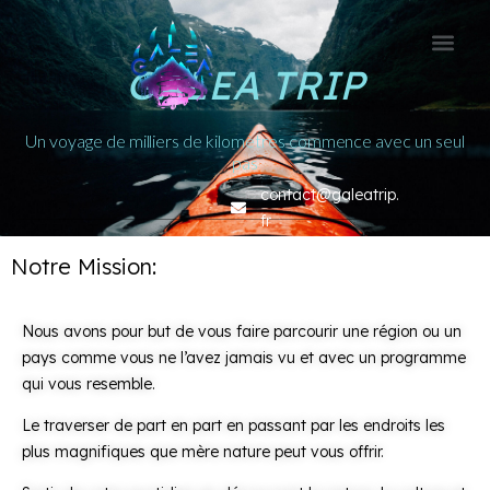
GALEA TRIP
Nos aventu
Le conce
Un voyage de milliers de kilomètres commence avec un seul
pas
contact@galeatrip.
fr
Notre Mission:
Nous avons pour but de vous faire parcourir une région ou un
pays comme vous ne l’avez jamais vu et avec un programme
qui vous resemble.
Le traverser de part en part en passant par les endroits les
plus magnifiques que mère nature peut vous offrir.